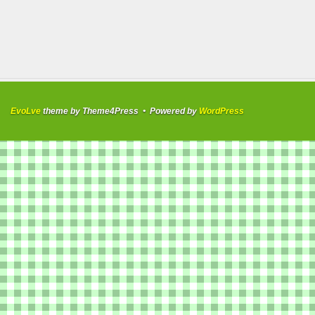
EvoLve
theme by Theme4Press • Powered by
WordPress