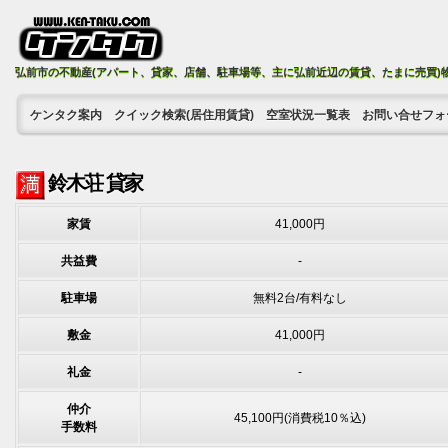
弘前市の不動産(アパート、貸家、店舗、駐車場等、主に弘前近辺の賃貸、たまに売買)
ケンタク案内
クイック検索(居住用賃貸)
空室状況一覧表
お問い合せフォ
鈴木荘 貸家
家賃
41,000円
共益費
-
駐車場
無料2台/有料なし
敷金
41,000円
礼金
-
仲介
45,100円(消費税10％込)
手数料