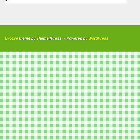
EvoLve
theme by Theme4Press • Powered by
WordPress