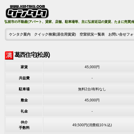
弘前市の不動産(アパート、貸家、店舗、駐車場等、主に弘前近辺の賃貸、たまに売買)
ケンタク案内
クイック検索(居住用賃貸)
空室状況一覧表
お問い合せフォ
葛西住宅(松原)
家賃
45,000円
共益費
-
駐車場
無料2台/有料なし
敷金
45,000円
礼金
-
仲介
49,500円(消費税10％込)
手数料