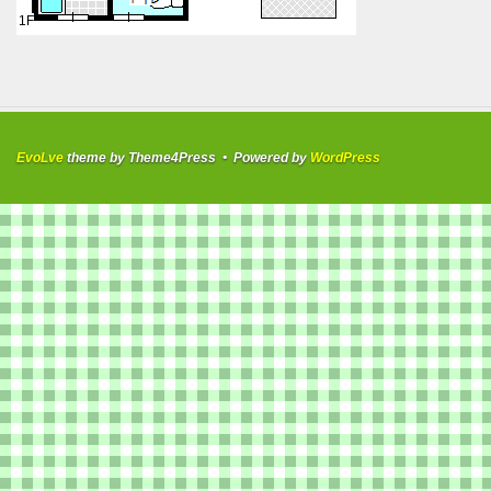
1F
EvoLve
theme by Theme4Press • Powered by
WordPress