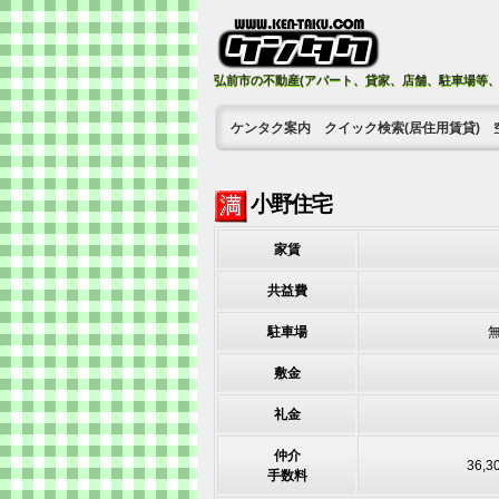
弘前市の不動産(アパート、貸家、店舗、駐車場等
ケンタク案内
クイック検索(居住用賃貸)
小野住宅
家賃
共益費
駐車場
無
敷金
礼金
仲介
36,
手数料