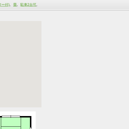
ワー付)
,
畳
,
駐車2台可
,