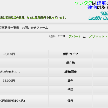
、主に弘前近辺の賃貸、たまに売買)物件を扱っています。
空室状況一覧表
お問い合せフォーム
物件カテゴリ:
アパート
メゾネット・
(21)
33,000円
種目/タイプ
-
所在地
料2台/有料なし
構造/面積
33,000円
築年
-
学区
300円(消費税10％込)
備考