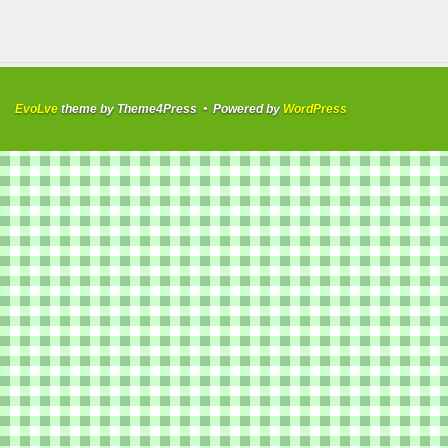
EvoLve
theme by Theme4Press • Powered by
WordPress