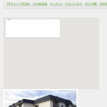
FFストーブ(灯油)
,
ガス給湯器
,
キッチン
,
プロパンガス
,
吊り戸棚
,
洋式