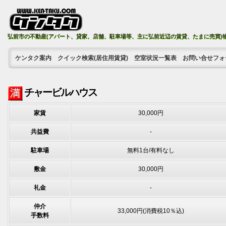
弘前市の不動産(アパート、貸家、店舗、駐車場等、主に弘前近辺の賃貸、たまに売買)
ケンタク案内
クイック検索(居住用賃貸)
空室状況一覧表
お問い合せフォ
チャービルハウス
家賃
30,000円
共益費
-
駐車場
無料1台/有料なし
敷金
30,000円
礼金
-
仲介
33,000円(消費税10％込)
手数料