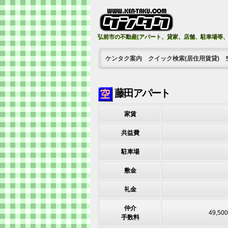
弘前市の不動産(アパート、貸家、店舗、駐車場等
ケンタク案内
クイック検索(居住用賃貸)
藤田アパート
家賃
共益費
駐車場
敷金
礼金
仲介
49,5
手数料