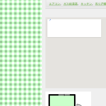
エアコン
,
ガス給湯器
,
キッチン
,
吊り戸