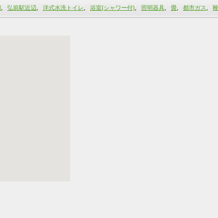
棚
,
弘前駅近辺
,
洋式水洗トイレ
,
浴室(シャワー付)
,
照明器具
,
畳
,
都市ガス
,