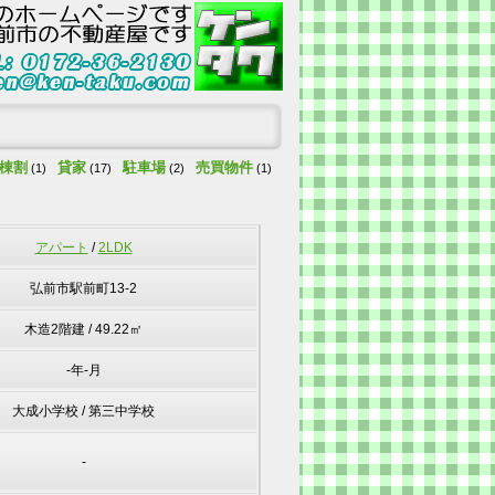
棟割
貸家
駐車場
売買物件
(1)
(17)
(2)
(1)
アパート
/
2LDK
弘前市駅前町13-2
木造2階建 / 49.22㎡
-年-月
大成小学校 / 第三中学校
-