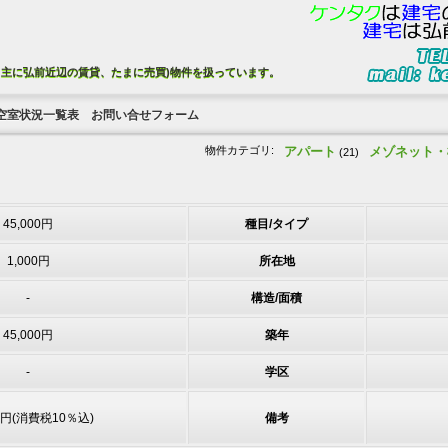
、主に弘前近辺の賃貸、たまに売買)物件を扱っています。
空室状況一覧表
お問い合せフォーム
物件カテゴリ:
アパート
メゾネット・
(21)
45,000円
種目/タイプ
1,000円
所在地
-
構造/面積
45,000円
築年
-
学区
00円(消費税10％込)
備考